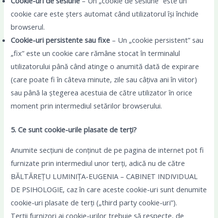
Cookie-uri de sesiune
– Un „cookie de sesiune” este un
cookie care este șters automat când utilizatorul își închide
browserul.
Cookie-uri persistente sau fixe
– Un „cookie persistent” sau
„fix” este un cookie care rămâne stocat în terminalul
utilizatorului până când atinge o anumită dată de expirare
(care poate fi în câteva minute, zile sau câțiva ani în viitor)
sau până la ștegerea acestuia de către utilizator în orice
moment prin intermediul setărilor browserului.
5. Ce sunt cookie-urile plasate de terți?
Anumite secțiuni de conținut de pe pagina de internet pot fi
furnizate prin intermediul unor terți, adică nu de către
BĂLTĂREȚU LUMINIȚA-EUGENIA – CABINET INDIVIDUAL
DE PSIHOLOGIE, caz în care aceste cookie-uri sunt denumite
cookie-uri plasate de terți („third party cookie-uri”).
Terții furnizori ai cookie-urilor trebuie să respecte, de