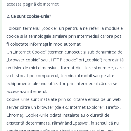
această pagină de internet.
2. Ce sunt cookie-urile?
Folosim termenul „cookie”-uri pentru a ne referi la modulele
cookie și la tehnologiile similare prin intermediul cărora pot
fi colectate informații în mod automat.
Un „Internet Cookie” (termen cunoscut și sub denumirea de
„browser cookie” sau „HTTP cookie” ori „cookie”) reprezintă
un fișier de mici dimensiuni, format din litere și numere, care
va fi stocat pe computerul, terminalul mobil sau pe alte
echipamente ale unui utilizator prin intermediul cărora se
accesează internetul.
Cookie-urile sunt instalate prin solicitarea emisă de un web-
server către un browser (de ex.: Internet Explorer, Firefox,
Chrome). Cookie-urile odată instalate au o durată de
existență determinată, rămânând „pasive”, în sensul că nu
conțin programe software, viruși sau spyware și nu vor