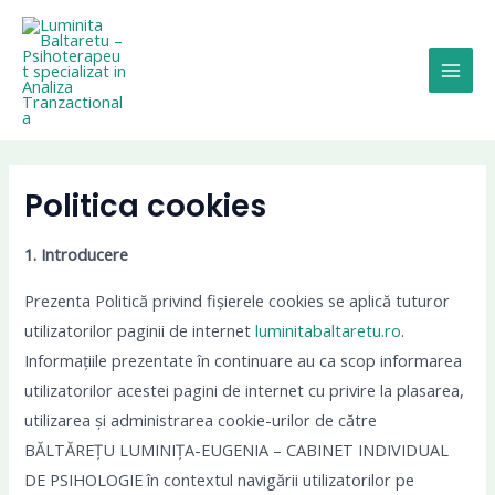
Skip
Main
to
Men
content
Politica cookies
1. Introducere
Prezenta Politică privind fișierele cookies se aplică tuturor
utilizatorilor paginii de internet
luminitabaltaretu.ro
.
Informațiile prezentate în continuare au ca scop informarea
utilizatorilor acestei pagini de internet cu privire la plasarea,
utilizarea și administrarea cookie-urilor de către
BĂLTĂREȚU LUMINIȚA-EUGENIA – CABINET INDIVIDUAL
DE PSIHOLOGIE în contextul navigării utilizatorilor pe